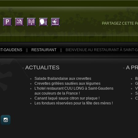
PARTAGEZ CETTE P
INT-GAUDENS
||
RESTAURANT
||
BIENVENUE AU RESTAURANT À SAINT-
-
ACTUALITES
-
A PR
Salade thailandaise aux crevettes
B
Crevettes grillées sautées aux légumes
G
L'hotel restaurant CUU LONG à Saint-Gaudens
V
aux couleurs de la France !
S
Canard laqué sauce citron sur plaque !
C
Les fondues réservées pour la fête des mères !