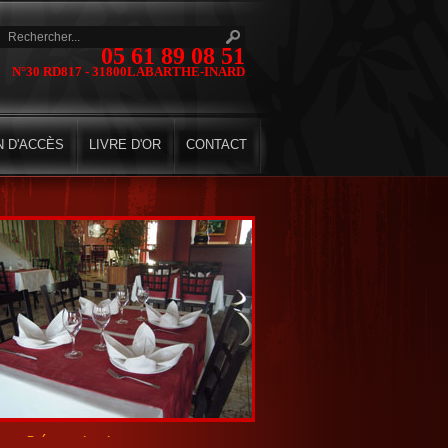
05 61 89 08 51
N°30 RD817
-
31800
LABARTHE-INARD
N D'ACCÈS
LIVRE D'OR
CONTACT
Présentation du restaurant