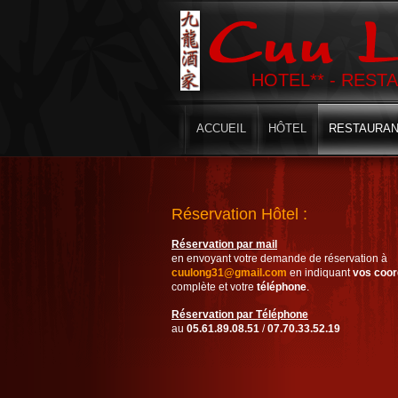
HOTEL** - REST
ACCUEIL
HÔTEL
RESTAURAN
Réservation
Hôtel :
Réservation par mail
en envoyant votre demande de réservation à
cuulong31@gmail.com
en indiquant
vos coo
complète et votre
téléphone
.
Réservation par Téléphone
au
05.61.89.08.51
/
07.70.33.52.19