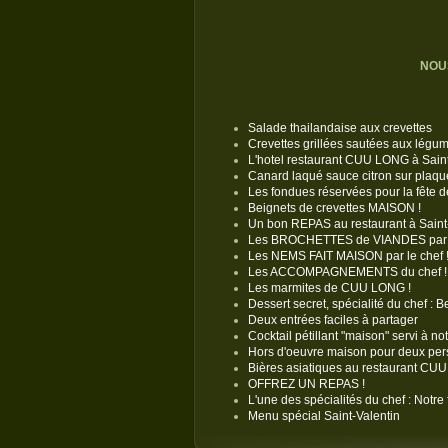
NOU
Salade thailandaise aux crevettes
Crevettes grillées sautées aux légu
L'hotel restaurant CUU LONG à Sain
Canard laqué sauce citron sur plaque
Les fondues réservées pour la fête d
Beignets de crevettes MAISON !
Un bon REPAS au restaurant à Sai
Les BROCHETTES de VIANDES par l
Les NEMS FAIT MAISON par le chef 
Les ACCOMPAGNEMENTS du chef !
Les marmites de CUU LONG !
Dessert secret, spécialité du chef : 
Deux entrées faciles à partager
Cocktail pétillant "maison" servi à no
Hors d'oeuvre maison pour deux per
Bières asiatiques au restaurant C
OFFREZ UN REPAS !
L'une des spécialités du chef : Notre
Menu spécial Saint-Valentin