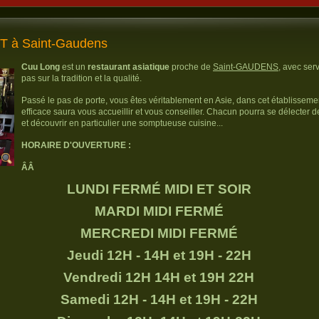
 à Saint-Gaudens
Cuu Long
est un
restaurant asiatique
proche de
Saint-GAUDENS
, avec ser
pas sur la tradition et la qualité.
Passé le pas de porte, vous êtes véritablement en Asie, dans cet établisseme
efficace saura vous accueillir et vous conseiller. Chacun pourra se délecter d
et découvrir en particulier une somptueuse cuisine...
HORAIRE D'OUVERTURE :
ÂÂ
LUNDI FERMÉ MIDI ET SOIR
MARDI MIDI FERMÉ
MERCREDI MIDI FERMÉ
Jeudi 12H - 14H et 19H - 22H
Vendredi 12H 14H et 19H 22H
Samedi 12H - 14H et 19H - 22H