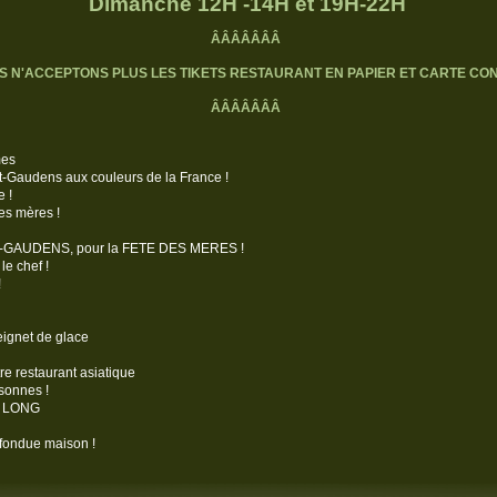
Dimanche 12H -14H et 19H-22H
ÂÂÂÂÂÂÂ
S N'ACCEPTONS PLUS LES TIKETS RESTAURANT EN PAPIER ET CARTE CO
ÂÂÂÂÂÂÂ
mes
t-Gaudens aux couleurs de la France !
 !
es mères !
nt-GAUDENS, pour la FETE DES MERES !
e chef !
!
Beignet de glace
tre restaurant asiatique
sonnes !
UU LONG
 fondue maison !